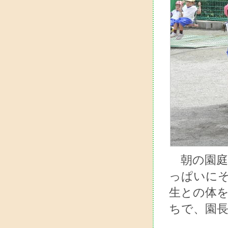
朝の園庭
っぱいに
生との体
ちで、園