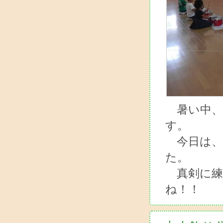
暑い中、
す。
今日は、
た。
真剣に練
ね！！