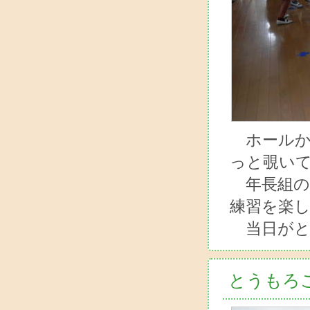
ホールか
っと覗い
年長組の
練習を楽し
当日がと
とうもろ