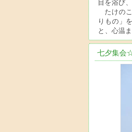
目を浴び
たけのこ
りもの」
と、心温
七夕集会