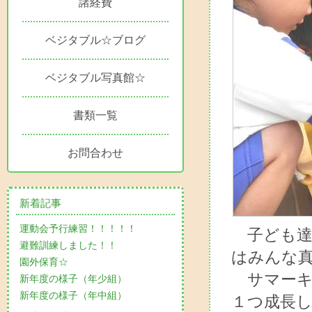
諸経費
ベジタブル☆ブログ
ベジタブル写真館☆
書類一覧
お問合わせ
新着記事
運動会予行練習！！！！！
子ども達
避難訓練しました！！
はみんな
園外保育☆
サマーキ
新年度の様子（年少組）
新年度の様子（年中組）
１つ成長