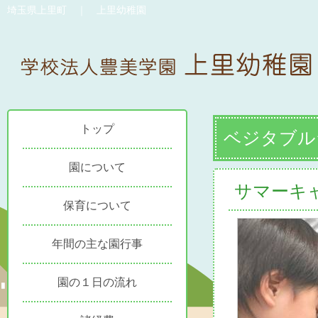
埼玉県上里町 ｜ 上里幼稚園
トップ
ベジタブル
園について
サマーキ
保育について
年間の主な園行事
園の１日の流れ