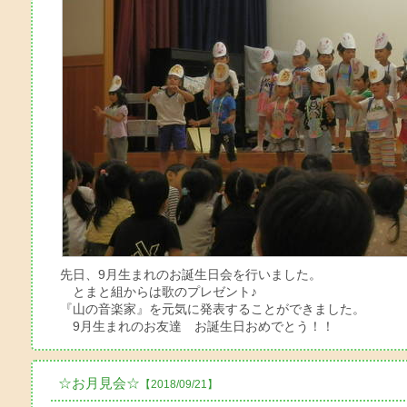
先日、9月生まれのお誕生日会を行いました。
とまと組からは歌のプレゼント♪
『山の音楽家』を元気に発表することができました。
9月生まれのお友達 お誕生日おめでとう！！
☆お月見会☆
【2018/09/21】