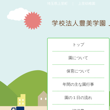
埼玉県上里町 ｜ 上里幼稚園
トップ
園について
保育について
年間の主な園行事
園の１日の流れ