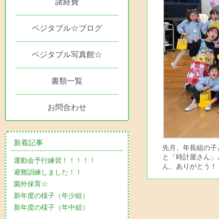
諸経費
ベジタブル☆ブログ
ベジタブル写真館☆
書類一覧
お問合わせ
新着記事
先月、年長組の子
と「時計屋さん」
運動会予行練習！！！！！
ん、ありがとう！
避難訓練しました！！
園外保育☆
新年度の様子（年少組）
新年度の様子（年中組）