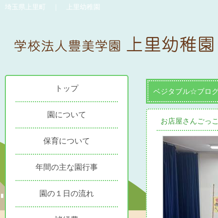
埼玉県上里町 ｜ 上里幼稚園
トップ
ベジタブル☆ブロ
園について
お店屋さんごっこ
保育について
年間の主な園行事
園の１日の流れ