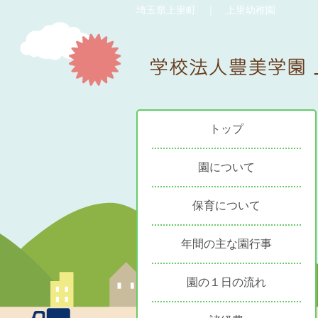
埼玉県上里町 ｜ 上里幼稚園
トップ
園について
保育について
年間の主な園行事
園の１日の流れ