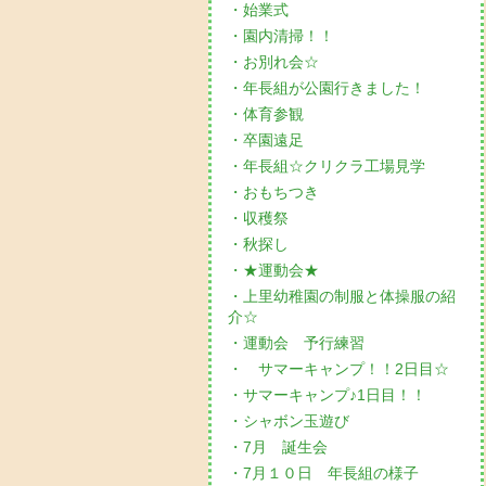
・始業式
・園内清掃！！
・お別れ会☆
・年長組が公園行きました！
・体育参観
・卒園遠足
・年長組☆クリクラ工場見学
・おもちつき
・収穫祭
・秋探し
・★運動会★
・上里幼稚園の制服と体操服の紹
介☆
・運動会 予行練習
・ サマーキャンプ！！2日目☆
・サマーキャンプ♪1日目！！
・シャボン玉遊び
・7月 誕生会
・7月１０日 年長組の様子