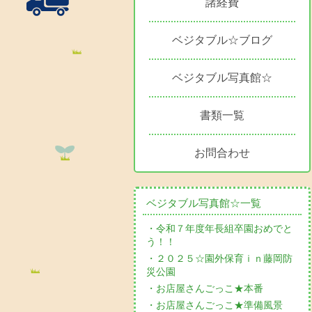
諸経費
ベジタブル☆ブログ
ベジタブル写真館☆
書類一覧
お問合わせ
ベジタブル写真館☆一覧
・令和７年度年長組卒園おめでと
う！！
・２０２５☆園外保育ｉｎ藤岡防
災公園
・お店屋さんごっこ★本番
・お店屋さんごっこ★準備風景