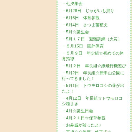
・七夕集会
・6月26日 じゃがいも掘り
・6月6日 体育参観
・6月4日 さつま苗植え
・5月☆誕生会
・5月１７日 避難訓練（火災）
・５月15日 園外保育
・５月９日 年少組☆初めての体
育指導
・5月２日 年長組☆紙飛行機遊び
・5月2日 年長組☆庚申山公園に
行ってきました！
・5月1日 トウモロコシの芽が出
たよ！
・4月12日 年長組☆トウモロコ
シ種まき
・4月☆誕生日会
・4月２１日☆保育参観
・お弁当が始ったよ♪