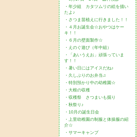
・年少組 カタツムリの絵を描い
たよ♪
・さつま苗植えに行きました！！
・４月お誕生会☆おやつはケー
キ！！
・６月の壁面製作☆
・えのぐ遊び（年中組）
・「あいうえお」頑張っていま
す！！
・暑い日にはアイスだね♪
・久しぶりのお弁当♫
・特別預かり中の幼稚園☆
・大根の収穫
・収穫祭 さつまいも掘り
・秋祭り♪
・10月の誕生日会
・上里幼稚園の制服と体操服の紹
介☆
・サマーキャンプ