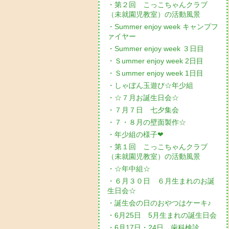
・第２回 こっこちゃんクラブ
（未就園児教室）の活動風景
・Summer enjoy week キャンプフ
ァイヤー
・Summer enjoy week ３日目
・Ｓummer enjoy week 2日目
・Ｓummer enjoy week 1日目
・しゃぼん玉遊び☆年少組
・☆７月お誕生日会☆
・７月７日 七夕集会
・７・８月の壁面製作☆
・年少組の様子❤
・第１回 こっこちゃんクラブ
（未就園児教室）の活動風景
・☆年中組☆
・６月３０日 ６月生まれのお誕
生日会☆
・誕生会の日のおやつはケーキ♪
・6月25日 5月生まれの誕生日会
・6月17日・24日 歯科検診