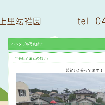
ベジタブル写真館☆
年長組☆最近の様子♪
鼓笛♪頑張ってます！