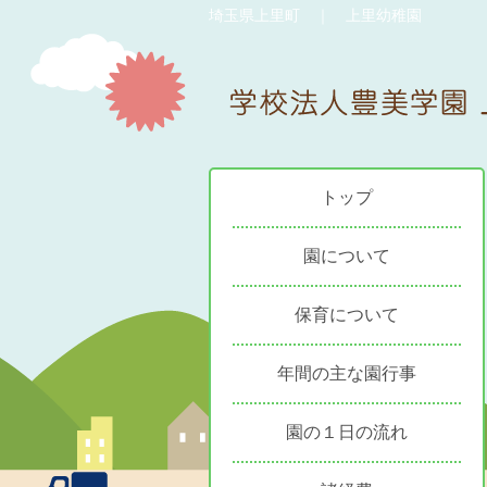
埼玉県上里町 ｜ 上里幼稚園
トップ
園について
保育について
年間の主な園行事
園の１日の流れ