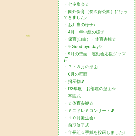
・七夕集会☆
・園外保育（長久保公園）に行っ
てきました♪
・お弁当の様子♪
・4月 年中組の様子
・保育(自由）・体育参観☆
・✨Good bye day✨
・9月の壁面 運動会応援グッズ
🏳
・７・８月の壁面
・6月の壁面
・掲示物🎵
・R3年度 お部屋の壁面☆
・卒園式
・☆体育参観☆
・ミニドレミコンサート🎵
・１０月誕生会♪
・前期修了式
・年長組☆手紙を投函しました♪