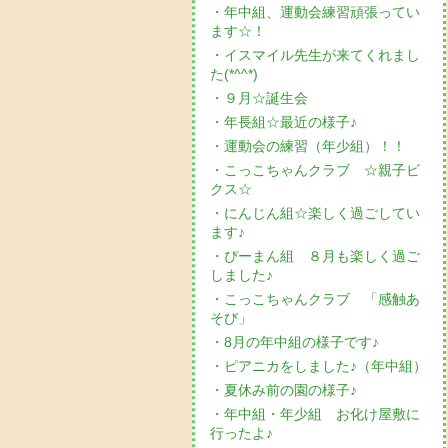
・年中組、運動会練習頑張ってい
ます☆！
・イスマイル先生が来てくれまし
た(*^^*)
・９月☆誕生会
・年長組☆最近の様子♪
・運動会の練習（年少組）！！
・こっこちゃんクラブ ☆親子ビ
クス☆
・にんじん組☆楽しく過ごしてい
ます♪
・ぴーまん組 ８月も楽しく過ご
しました♪
・こっこちゃんクラブ 「感触あ
そび」
・8月の年中組の様子です♪
・ピアニカをしました♪（年中組）
・夏休み前の園の様子♪
・年中組・年少組 お化け屋敷に
行ったよ♪