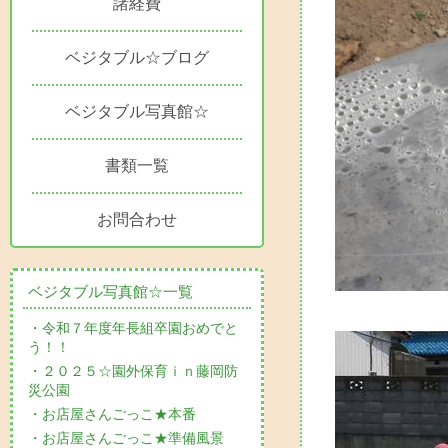
諸経費
ベジタブル☆ブログ
ベジタブル写真館☆
書類一覧
お問合わせ
ベジタブル写真館☆一覧
・令和７年度年長組卒園おめでと
う！！
・２０２５☆園外保育ｉｎ藤岡防
災公園
・お店屋さんごっこ★本番
・お店屋さんごっこ★準備風景