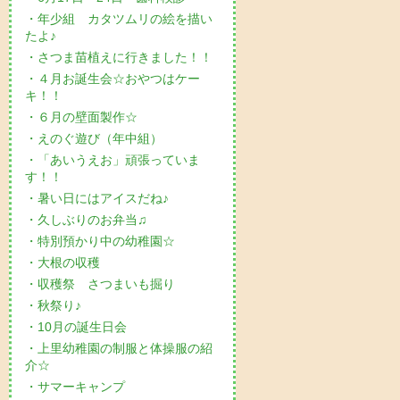
・年少組 カタツムリの絵を描い
たよ♪
・さつま苗植えに行きました！！
・４月お誕生会☆おやつはケー
キ！！
・６月の壁面製作☆
・えのぐ遊び（年中組）
・「あいうえお」頑張っていま
す！！
・暑い日にはアイスだね♪
・久しぶりのお弁当♫
・特別預かり中の幼稚園☆
・大根の収穫
・収穫祭 さつまいも掘り
・秋祭り♪
・10月の誕生日会
・上里幼稚園の制服と体操服の紹
介☆
・サマーキャンプ