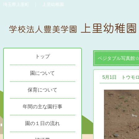
埼玉県上里町 ｜ 上里幼稚園
トップ
ベジタブル写真館
園について
5月1日 トウモ
保育について
年間の主な園行事
園の１日の流れ