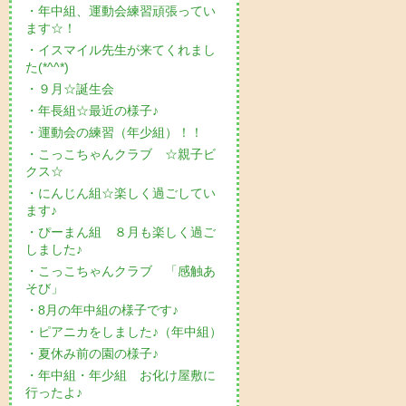
・年中組、運動会練習頑張ってい
ます☆！
・イスマイル先生が来てくれまし
た(*^^*)
・９月☆誕生会
・年長組☆最近の様子♪
・運動会の練習（年少組）！！
・こっこちゃんクラブ ☆親子ビ
クス☆
・にんじん組☆楽しく過ごしてい
ます♪
・ぴーまん組 ８月も楽しく過ご
しました♪
・こっこちゃんクラブ 「感触あ
そび」
・8月の年中組の様子です♪
・ピアニカをしました♪（年中組）
・夏休み前の園の様子♪
・年中組・年少組 お化け屋敷に
行ったよ♪