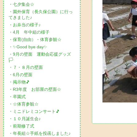
・七夕集会☆
・園外保育（長久保公園）に行っ
てきました♪
・お弁当の様子♪
・4月 年中組の様子
・保育(自由）・体育参観☆
・✨Good bye day✨
・9月の壁面 運動会応援グッズ
🏳
・７・８月の壁面
・6月の壁面
・掲示物🎵
・R3年度 お部屋の壁面☆
・卒園式
・☆体育参観☆
・ミニドレミコンサート🎵
・１０月誕生会♪
・前期修了式
・年長組☆手紙を投函しました♪