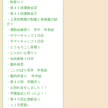
・秋祭り☆
・第４１回運動会②
・第４１回運動会①
・上里幼稚園の制服と体操服の紹
介☆
・運動会練習☆ 年中・年長組
・サマーキャンプ２日目
・サマーキャンプ１日目
・とうもろこし収穫☆
・じゃがいも堀り☆
・自由参観１日目
・園外保育
・こいのぼり見学 年長組
・園内外巡り 年中組
・第４０回 卒園式☆
・お別れ会をしました！！
・卒園遠足に行ったよ！！
・第４０回お遊戯会☆
・１１月壁面♪