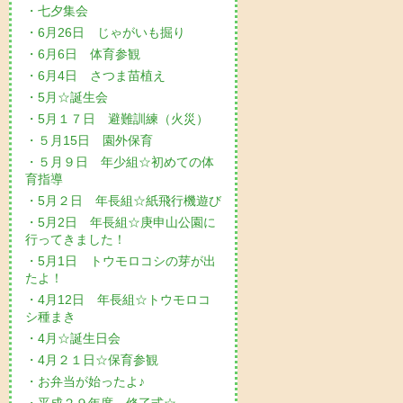
・七夕集会
・6月26日 じゃがいも掘り
・6月6日 体育参観
・6月4日 さつま苗植え
・5月☆誕生会
・5月１７日 避難訓練（火災）
・５月15日 園外保育
・５月９日 年少組☆初めての体
育指導
・5月２日 年長組☆紙飛行機遊び
・5月2日 年長組☆庚申山公園に
行ってきました！
・5月1日 トウモロコシの芽が出
たよ！
・4月12日 年長組☆トウモロコ
シ種まき
・4月☆誕生日会
・4月２１日☆保育参観
・お弁当が始ったよ♪