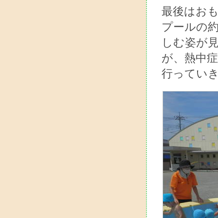
最後はおも
プールの
しむ姿が
が、熱中
行っていき