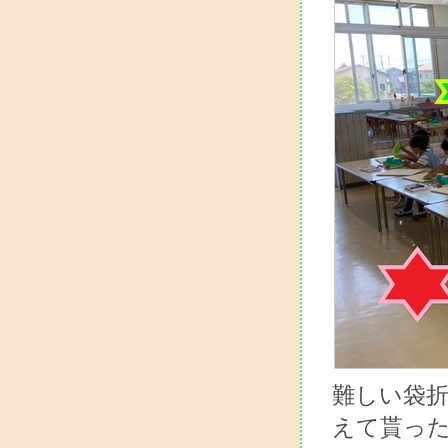
難しい袋
えて貰っ