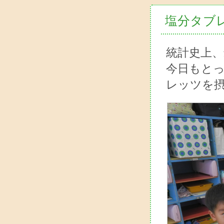
塩分タブ
統計史上、
今日もと
レッツを