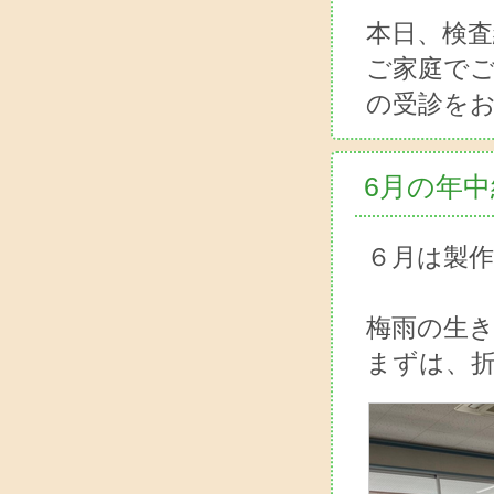
本日、検
ご家庭で
の受診を
6月の年
６月は製
梅雨の生き
まずは、