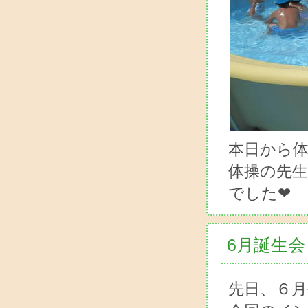
本日から
体操の先
でした❤
6月誕生会
先日、６