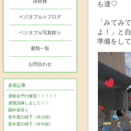
諸経費
も達♡
ベジタブル☆ブログ
「みてみ
よ！」と
ベジタブル写真館☆
準備をして
書類一覧
お問合わせ
新着記事
運動会予行練習！！！！！
避難訓練しました！！
園外保育☆
新年度の様子（年少組）
新年度の様子（年中組）