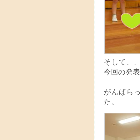
そして、
今回の発
がんばら
た。