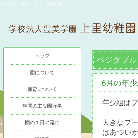
埼玉県上里町 ｜ 上里幼稚園
トップ
ベジタブル
園について
6月の年
保育について
年少組は
年間の主な園行事
大きなプ
園の１日の流れ
はあつい