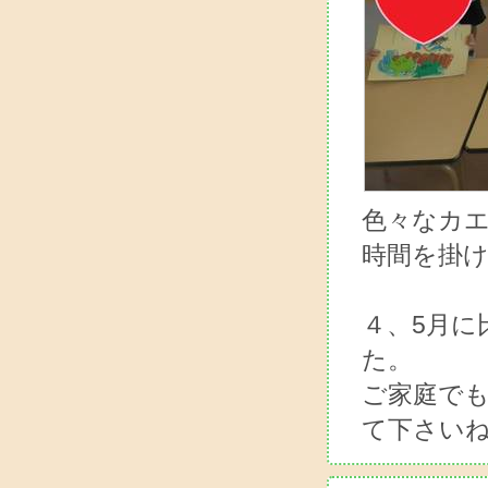
色々なカ
時間を掛
４、5月に
た。
ご家庭で
て下さいね