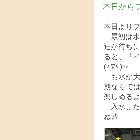
本日から
本日よりプ
最初は水
達が待ち
ると、「イ
(≧∇≦)✨
お水が大
期ならで
楽しめるよ
入水した
ね🎶