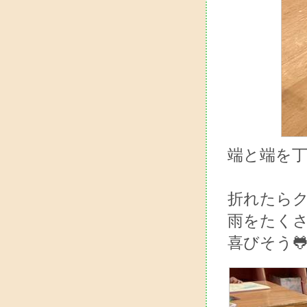
端と端を丁
折れたらク
雨をたく
喜びそう🐸